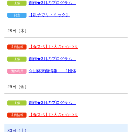
創作★3月のプログラム
主催
【親子でリトミック】
貸室
28日（木）
【春スペ】巨大さかなつり
注目情報
創作★3月のプログラム
主催
☆団体来館情報……1団体
団体利用
29日（金）
創作★3月のプログラム
主催
【春スペ】巨大さかなつり
注目情報
30日（土）