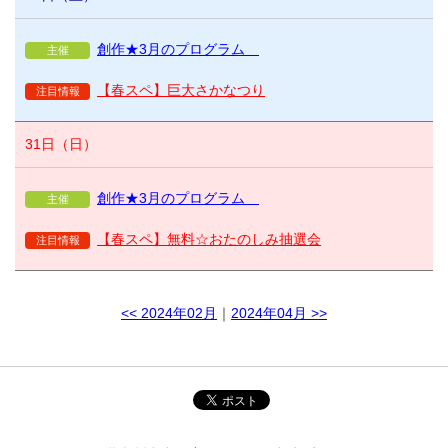
創作★3月のプログラム
主催
【春スペ】巨大さかなつり
注目情報
31日（日）
創作★3月のプログラム
主催
【春スペ】無料☆おたのしみ抽選会
注目情報
<< 2024年02月
｜
2024年04月 >>