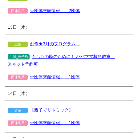
☆団体来館情報……2団体
団体利用
13日（水）
創作★3月のプログラム
主催
もしもの時のために！ パパママ救急教室
主催_要予約
※ネット予約可
☆団体来館情報……1団体
団体利用
14日（木）
【親子でリトミック】
貸室
☆団体来館情報……1団体
団体利用