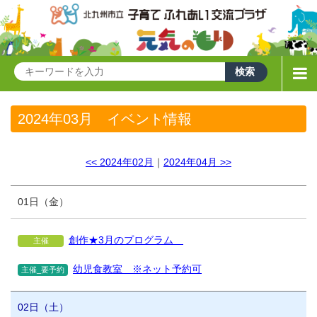
2024年03月 イベント情報
<< 2024年02月
｜
2024年04月 >>
01日（金）
創作★3月のプログラム
主催
幼児食教室 ※ネット予約可
主催_要予約
02日（土）