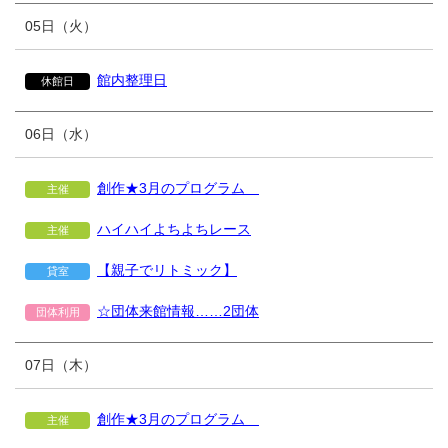
05日（火）
館内整理日
休館日
06日（水）
創作★3月のプログラム
主催
ハイハイよちよちレース
主催
【親子でリトミック】
貸室
☆団体来館情報……2団体
団体利用
07日（木）
創作★3月のプログラム
主催