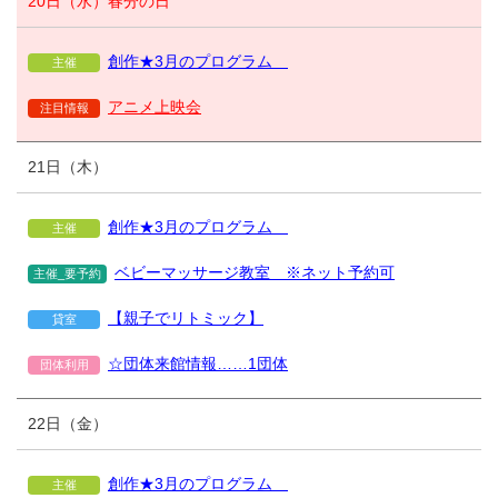
20日（水）
春分の日
創作★3月のプログラム
主催
アニメ上映会
注目情報
21日（木）
創作★3月のプログラム
主催
ベビーマッサージ教室 ※ネット予約可
主催_要予約
【親子でリトミック】
貸室
☆団体来館情報……1団体
団体利用
22日（金）
創作★3月のプログラム
主催