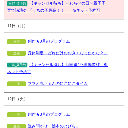
【キャンセル待ち】＜わらべの日＞親子子
主催_要予約
育て講演会 「うちの子最高！！」 ※ネット予約可
11日（月）
創作★3月のプログラム
主催
身体測定「どれだけおおきくなったかな？」
主催
【キャンセル待ち】新聞遊び×運動遊び ※
主催_要予約
ネット予約可
ママと赤ちゃんのにこにこタイム
主催
12日（火）
創作★3月のプログラム
主催
読み聞かせ「絵本のとびら」
主催