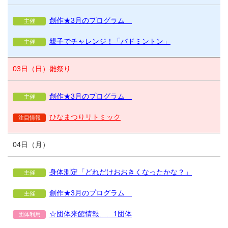
創作★3月のプログラム
主催
親子でチャレンジ！「バドミントン」
主催
03日（日）
雛祭り
創作★3月のプログラム
主催
ひなまつりリトミック
注目情報
04日（月）
身体測定「どれだけおおきくなったかな？」
主催
創作★3月のプログラム
主催
☆団体来館情報……1団体
団体利用