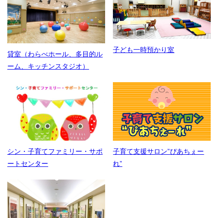
子ども一時預かり室
貸室（わらべホール、多目的ル
ーム、キッチンスタジオ）
シン・子育てファミリー・サポ
子育て支援サロン”ぴあちぇー
ートセンター
れ”