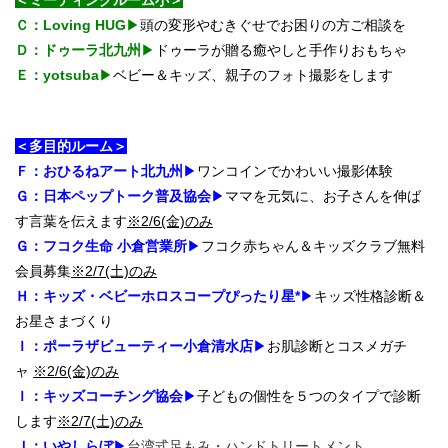
Ｃ：Loving HUG
▶
頭の変形やむきぐせでお困りの方ご相談を
Ｄ：ドゥーラ北九州
▶
ドゥーラが贈る癒やしと手作りおもちゃ
Ｅ：yotsuba
▶
ベビー＆キッズ、親子のフォト撮影をします
＜多目的ルーム＞
Ｆ：おひるねアート北九州
▶
ワンコインでかわいい撮影体験
Ｇ：日本ペップトーク普及協会
▶
ママを元気に、お子さんを伸ば
す言葉を伝えます
※2/6(金)のみ
Ｇ：フコク生命 小倉営業所
▶
フコク赤ちゃん＆キッズクラブ無料
会員募集
※2/7(土)のみ
Ｈ：キッズ・ベビーホロスコープぴったり星*
▶
キッズ性格診断＆
お星さまづくり
Ｉ：ポーラザビューティー小倉清水店
▶
お肌診断とコスメガチ
ャ
※2/6(金)のみ
Ｉ：キッズコーチング協会
▶
子どもの個性を５つのタイプで診断
します
※2/7(土)のみ
Ｊ：いやしらぼ
▶
台湾式足もみ・ハンドトリートメント