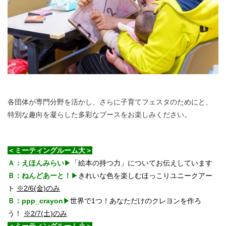
各団体が専門分野を活かし、さらに子育てフェスタのためにと、
特別な趣向を凝らした多彩なブースをお楽しみください。
＜ミーティングルーム大＞
Ａ：えほんみらい
▶
「絵本の持つ力」についてお伝えしています
Ｂ：ねんどあーと！
▶
きれいな色を楽しむほっこりユニークアー
ト
※2/6(金)のみ
Ｂ：ppp_crayon
▶
世界で1つ！あなただけのクレヨンを作ろ
う！
※2/7(土)のみ
＜ミーティングルーム小＞