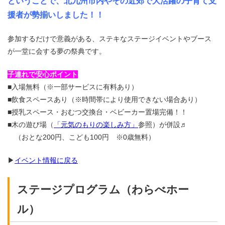
ということで、北九州市内やその近郊で大活躍の子育て支
援者が勢揃いしました！！
参加するだけで意義がある、ステキなステージイベントやブース
が一堂に会する夢の祭典です。
子連れで安心ポイント
■入場無料（※一部サービスに有料あり）
■飲食スペースあり（※時間帯により使用できない場合あり）
■授乳スペース・おむつ交換台・ベビーカー置場完備！！
■木の遊び場（
「元気のもりの楽しみ方」
参照）が併設♬
（おとな200円、こども100円 ※0歳無料）
▶
イベント情報に戻る
ステージプログラム（わらべホー
ル）