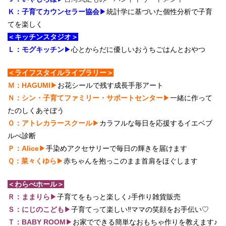
Ｋ：子育てカウンセラー協会
▶
統計学に基づいた個性分析で子育
てを楽しく
＜キッチンスタジオ＞
Ｌ：モグキッチン
▶
心とからだに優しいおうちごはんとおやつ
＜ライフスタイルライブラリー＞
Ｍ：HAGUMI
▶
お花シールで残す成長手形アート
Ｎ：シン・子育てファミリー・サポートセンター
▶
一緒に作って
たのしくあそぼう
Ｏ：アトレカラースクール
▶
カラフルな毎日を応援するイエベブ
ルべ診断
Ｐ：Alice
▶
手染めアクセサリーで毎日の輝きを届けます
Ｑ：菜々くゆら
▶
赤ちゃんを抱っこのまま首肩をほぐします
＜わらべホール＞
Ｒ：ままりら
▶
子育てをもっと楽しく♪手作り雑貨販売
Ｓ：にじのこども
▶
子育てって楽しい‼ママの笑顔をお手伝い♡
Ｔ：BABY ROOM
▶
お家でできる簡単なおもちゃ作りを教えます♪