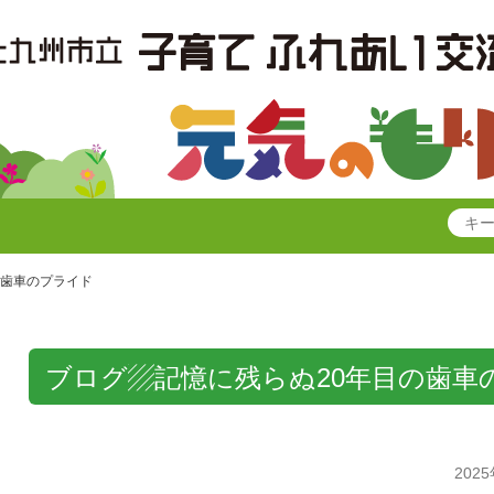
の歯車のプライド
ブログ▨記憶に残らぬ20年目の歯車
202