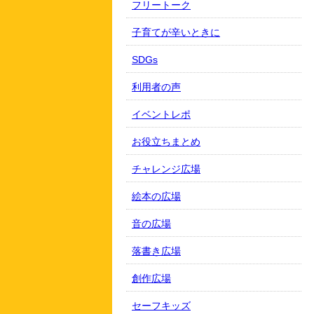
フリートーク
子育てが辛いときに
SDGs
利用者の声
イベントレポ
お役立ちまとめ
チャレンジ広場
絵本の広場
音の広場
落書き広場
創作広場
セーフキッズ