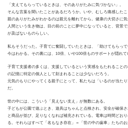
「支えてもらっているときは、そのありがたみに気づかない」。
そんな言葉を聞いたことがあるだろうか。いや、むしろ痛感したこ
親のありがたみがわかるのは親元を離れてから。健康の大切さに気
人間という生き物は、目の前のことに夢中になっていると、背景で
が及ばないものらしい。
私もそうだった。子育てに奮闘していたときは、「助けてもらって
今はわかる。その裏には、10倍、いや100倍ものサポートが隠れて
子育て支援者の多くは、支援しているという実感をもたれることの
の記憶に特定の個人として刻まれることは少ないだろう。
元気のもりにやってくる親子にとって、私たちは「いるのが当たり
だ。
世の中には、こういう「見えない支え」が無数にある。
子どもが公園で遊ぶとき、遊具はちゃんと点検され、安全が確保さ
と商品が並び、足りなくなれば補充されている。電車は時間どおり
る。それらはすべて「名もなき存在」＝「世の中の歯車」たちのお