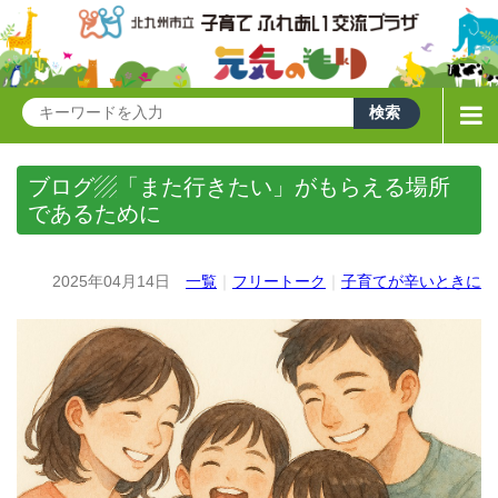
ブログ▨「また行きたい」がもらえる場所
であるために
2025年04月14日
一覧
｜
フリートーク
｜
子育てが辛いときに