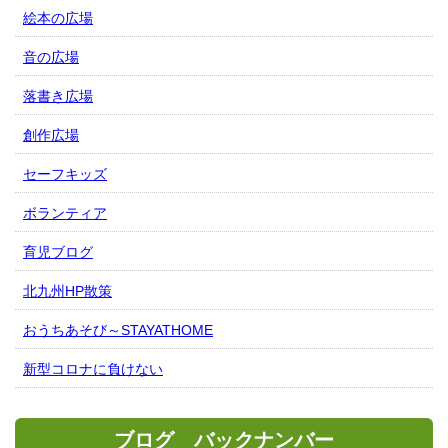
絵本の広場
音の広場
落書き広場
創作広場
セーフキッズ
ボランティア
育児ブログ
北九州HP散策
おうちあそび～STAYATHOME
新型コロナに負けない
ブログ バックナンバー