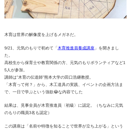
木育は世界の解像度を上げるメガネだ。
9/21、元気のもりで初めて「
木育推進員養成講座
」を開きまし
た。
高校生から保育士や教育関係の方、元気のもりボランティアなど1
5人が参加。
講師は”木育の伝道師”熊本大学の田口浩継教授。
「木育って何？」から、木工道具の実践、イベントの企画方法ま
で、一日で学ぶという強欲😂な内容でした
結果は、見事全員が木育推進員〈初級〉に認定。（ちなみに元気
のもりの職員3名も認定）
この講座は「名前や特徴を知ることで世界が立ち上がる」という