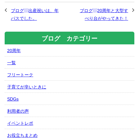
ブログ▨出産祝いは、年
ブログ▨20周年と大型す
パスでした。
べり台がやってきた！
ブログ カテゴリー
20周年
一覧
フリートーク
子育てが辛いときに
SDGs
利用者の声
イベントレポ
お役立ちまとめ