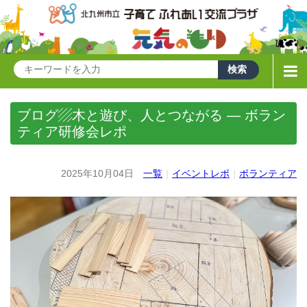
ブログ▨木と遊び、人とつながる ― ボラン
ティア研修会レポ
2025年10月04日
一覧
｜
イベントレポ
｜
ボランティア