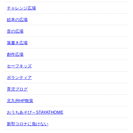
チャレンジ広場
絵本の広場
音の広場
落書き広場
創作広場
セーフキッズ
ボランティア
育児ブログ
北九州HP散策
おうちあそび～STAYATHOME
新型コロナに負けない