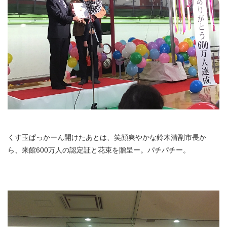
くす玉ぱっかーん開けたあとは、笑顔爽やかな鈴木清副市長か
ら、来館600万人の認定証と花束を贈呈ー。パチパチー。