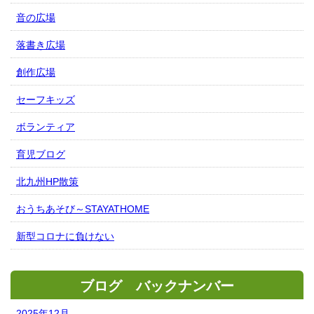
音の広場
落書き広場
創作広場
セーフキッズ
ボランティア
育児ブログ
北九州HP散策
おうちあそび～STAYATHOME
新型コロナに負けない
ブログ バックナンバー
2025年12月