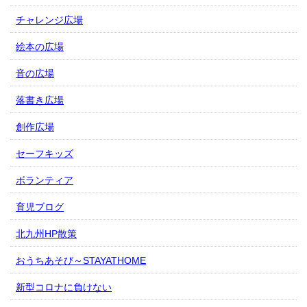
チャレンジ広場
絵本の広場
音の広場
落書き広場
創作広場
セーフキッズ
ボランティア
育児ブログ
北九州HP散策
おうちあそび～STAYATHOME
新型コロナに負けない