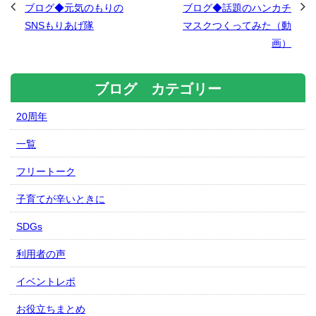
ブログ◆元気のもりの
ブログ◆話題のハンカチ
SNSもりあげ隊
マスクつくってみた（動
画）
ブログ カテゴリー
20周年
一覧
フリートーク
子育てが辛いときに
SDGs
利用者の声
イベントレポ
お役立ちまとめ