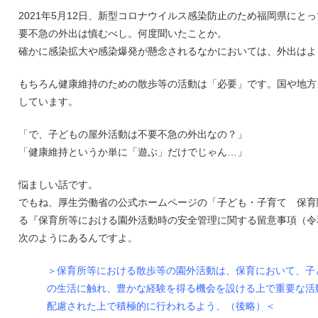
2021年5月12日、新型コロナウイルス感染防止のため福岡県に
要不急の外出は慎むべし。何度聞いたことか。
確かに感染拡大や感染爆発が懸念されるなかにおいては、外出はよ
もちろん健康維持のための散歩等の活動は「必要」です。国や地方
しています。
「で、子どもの屋外活動は不要不急の外出なの？」
「健康維持というか単に「遊ぶ」だけでじゃん…」
悩ましい話です。
でもね、厚生労働省の公式ホームページの「子ども・子育て 保育
る『保育所等における園外活動時の安全管理に関する留意事項（令
次のようにあるんですよ。
＞保育所等における散歩等の園外活動は、保育において、子
の生活に触れ、豊かな経験を得る機会を設ける上で重要な活
配慮された上で積極的に行われるよう、（後略）＜