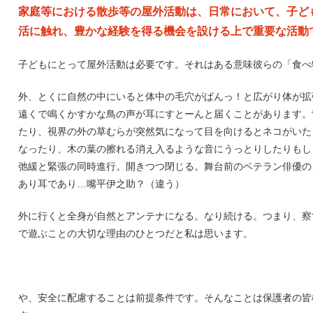
家庭等における散歩等の屋外活動は、日常において、子ど
活に触れ、豊かな経験を得る機会を設ける上で重要な活動
子どもにとって屋外活動は必要です。それはある意味彼らの「食べ
外、とくに自然の中にいると体中の毛穴がぱんっ！と広がり体が拡
遠くで鳴くかすかな鳥の声が耳にすとーんと届くことがあります。
たり、視界の外の草むらが突然気になって目を向けるとネコがいた
なったり、木の葉の擦れる消え入るような音にうっとりしたりもし
弛緩と緊張の同時進行。開きつつ閉じる。舞台前のベテラン俳優の
あり耳であり…嘴平伊之助？（違う）
外に行くと全身が自然とアンテナになる。なり続ける。つまり、察
で遊ぶことの大切な理由のひとつだと私は思います。
や、安全に配慮することは前提条件です。そんなことは保護者の皆