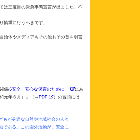
とっては三度目の緊急事態宣言が出ました。不
り慎重に行うべきです。
自治体やメディアもその他もその旨を明言
関係/
6安全・安心な保育のために」
にあ
和元年６月）』（→
PDF
）の冒頭には
どもが身近な自然や地域社会の人々
動である。この園外活動が、安全に