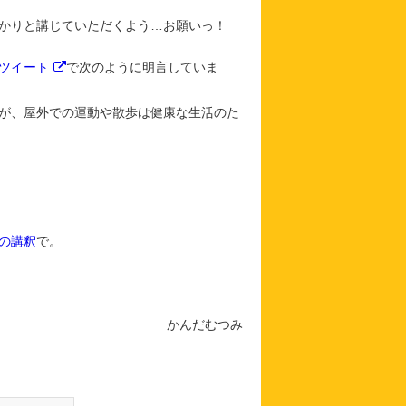
かりと講じていただくよう…お願いっ！
のツイート
で次のように明言していま
が、屋外での運動や散歩は健康な生活のた
の講釈
で。
かんだむつみ