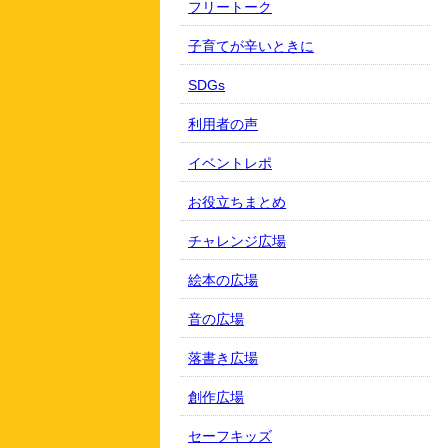
フリートーク
子育てが辛いときに
SDGs
利用者の声
イベントレポ
お役立ちまとめ
チャレンジ広場
絵本の広場
音の広場
落書き広場
創作広場
セーフキッズ