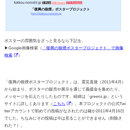
fukkou-noroshi.jp
1 Post
628 Users
174 Pockets
「復興の狼煙」ポスタープロジェクト
http://fukkou-noroshi.jp
ポスターの雰囲気をざっと見るなら下記を。
▶Google画像検索（
「復興の狼煙ポスタープロジェクト」で画像
検索
）
「復興の狼煙ポスタープロジェクト」は、震災直後（2011年4月）
から始まり、ポスターの販売や展示を通じて義援金を集めたり、
メッセージを伝えたりしたものです。経緯は「greenz.jp」という
サイトに詳しくあります（
こちら
）。本プロジェクトの公式Twi
tterアカウントで初めての投稿がなされたのは確か2011年4月16日
でした。ちなみにその投稿は今は見ることができません（削除さ
れた？）。