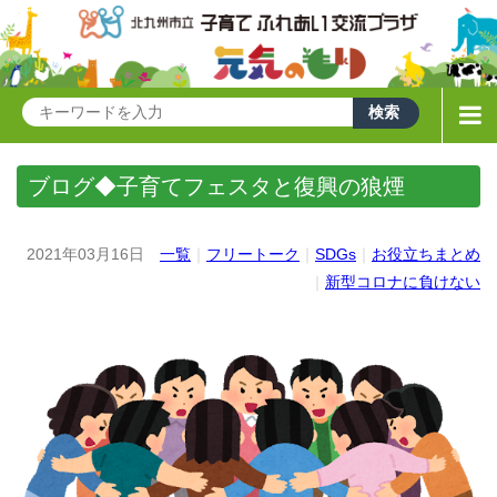
ブログ◆子育てフェスタと復興の狼煙
2021年03月16日
一覧
｜
フリートーク
｜
SDGs
｜
お役立ちまとめ
｜
新型コロナに負けない