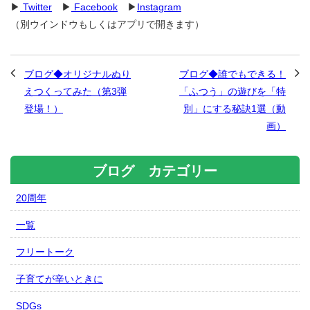
▶
Twitter
▶
Facebook
▶
Instagram
（別ウインドウもしくはアプリで開きます）
ブログ◆オリジナルぬり
ブログ◆誰でもできる！
えつくってみた（第3弾
「ふつう」の遊びを「特
登場！）
別」にする秘訣1選（動
画）
ブログ カテゴリー
20周年
一覧
フリートーク
子育てが辛いときに
SDGs