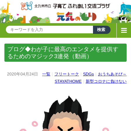
ブログ◆わが子に最高のエンタメを提供す
るためのマジック3連発（動画）
2020年04月24日
一覧
｜
フリートーク
｜
SDGs
｜
おうちあそび～
STAYATHOME
｜
新型コロナに負けない