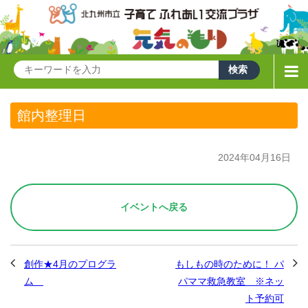
館内整理日
2024年04月16日
イベントへ戻る
創作★4月のプログラ
もしもの時のために！ パ
ム
パママ救急教室 ※ネッ
ト予約可