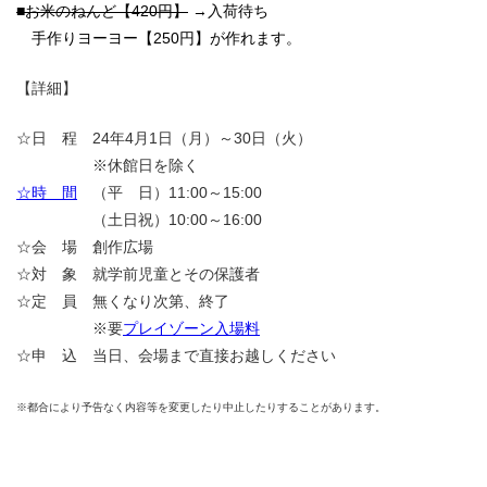
■お米のねんど【420円】
→入荷待ち
手作りヨーヨー【250円】が作れます。
【詳細】
☆日 程 24年4月1日（月）～30日（火）
※休館日を除く
☆時 間
（平 日）11:00～15:00
（土日祝）10:00～16:00
☆会 場 創作広場
☆対 象 就学前児童とその保護者
☆定 員 無くなり次第、終了
※要
プレイゾーン入場料
☆申 込 当日、会場まで直接お越しください
※都合により予告なく内容等を変更したり中止したりすることがあります。