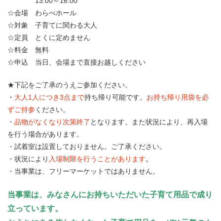
13:00～16:00
☆会場 わらべホール
☆対象 子育てに関わる大人
☆定員 とくに定めません
☆料金 無料
☆申込 当日、会場まで直接お越しください
★下記をご了承のうえご参加ください。
・
大人1人につき3点まで
持ち帰り可能です。
お持ち帰り用袋を必
ずご持参
ください。
・
品物がなくなり次第終了
となります。また状況により、再入場
を行う場合があります。
・試着室は設置しておりません。ご了承ください。
・状況により
入場制限を行うことがあります
。
・当事業は、フリーマーケットではありません。
当事業は、みなさんにお持ちいただいた子育て用品で成り
立っています。