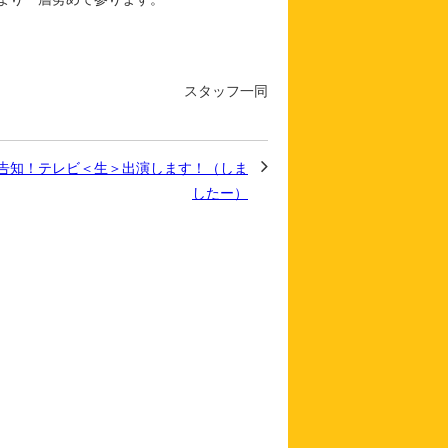
スタッフ一同
告知！テレビ＜生＞出演します！（しま
したー）