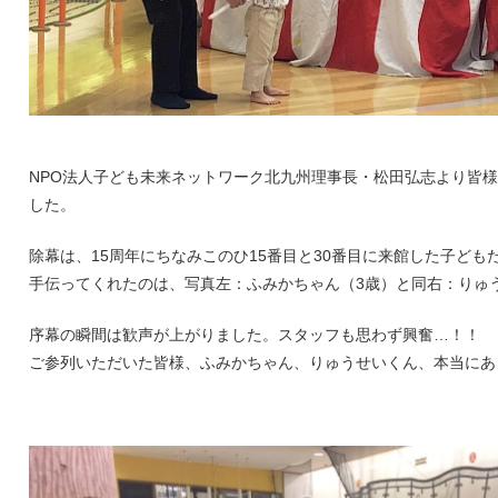
NPO法人子ども未来ネットワーク北九州理事長・松田弘志より皆
した。
除幕は、15周年にちなみこのひ15番目と30番目に来館した子ど
手伝ってくれたのは、写真左：ふみかちゃん（3歳）と同右：りゅ
序幕の瞬間は歓声が上がりました。スタッフも思わず興奮…！！
ご参列いただいた皆様、ふみかちゃん、りゅうせいくん、本当にあ