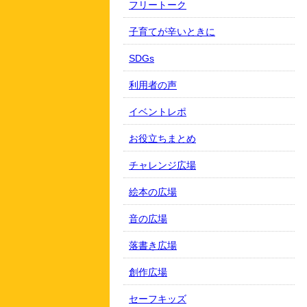
フリートーク
子育てが辛いときに
SDGs
利用者の声
イベントレポ
お役立ちまとめ
チャレンジ広場
絵本の広場
音の広場
落書き広場
創作広場
セーフキッズ