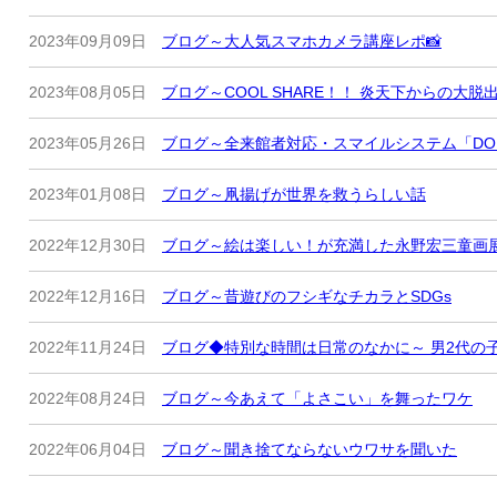
2023年09月09日
ブログ～大人気スマホカメラ講座レポ📸
2023年08月05日
ブログ～COOL SHARE！！ 炎天下からの大脱
2023年05月26日
ブログ～全来館者対応・スマイルシステム「DOK
2023年01月08日
ブログ～凧揚げが世界を救うらしい話
2022年12月30日
ブログ～絵は楽しい！が充満した永野宏三童画
2022年12月16日
ブログ～昔遊びのフシギなチカラとSDGs
2022年11月24日
ブログ◆特別な時間は日常のなかに～ 男2代の
2022年08月24日
ブログ～今あえて「よさこい」を舞ったワケ
2022年06月04日
ブログ～聞き捨てならないウワサを聞いた