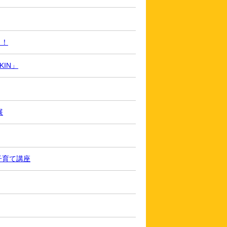
出！
IN」
展
子育て講座